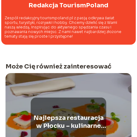
Redakcja TourismPoland
Zespół redakcyjny tourismpoland.pl z pasją odkrywa świat
sportu, turystyki, rozrywki i hobby. Chcemy dzielić się z Wami
naszą wiedzą, inspirując do aktywnego spędzania czasu i
poznawania nowych miejsc. Z nami nawet najbardziej złożone
tematy stają się proste i przystępne!
Może Cię również zainteresować
Najlepsza restauracja
w Płocku – kulinarne
perły nad Wisłą