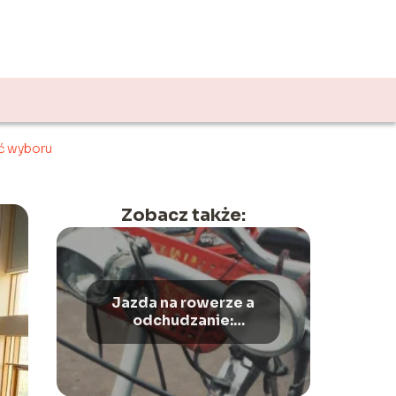
A
ać wyboru
Zobacz także:
Jazda na rowerze a
odchudzanie:
skuteczne ćwiczenie
dla zdrowia