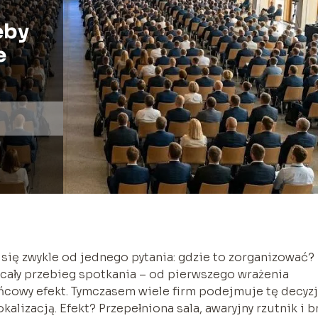
eby
e
się zwykle od jednego pytania: gdzie to zorganizować?
 cały przebieg spotkania – od pierwszego wrażenia
ońcowy efekt. Tymczasem wiele firm podejmuje tę decyz
alizacją. Efekt? Przepełniona sala, awaryjny rzutnik i b