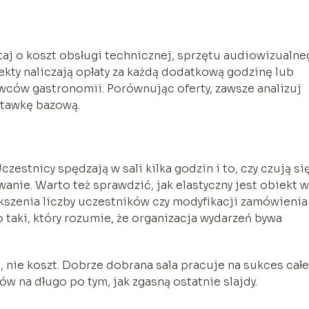
taj o koszt obsługi technicznej, sprzętu audiowizualne
iekty naliczają opłaty za każdą dodatkową godzinę lub
wców gastronomii. Porównując oferty, zawsze analizuj
 stawkę bazową.
zestnicy spędzają w sali kilka godzin i to, czy czują si
anie. Warto też sprawdzić, jak elastyczny jest obiekt w
ększenia liczby uczestników czy modyfikacji zamówienia
taki, który rozumie, że organizacja wydarzeń bywa
, nie koszt. Dobrze dobrana sala pracuje na sukces cał
w na długo po tym, jak zgasną ostatnie slajdy.