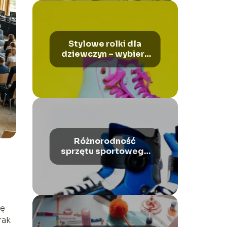
Stylowe rolki dla
dziewczyn – wybierz
idealny model
Różnorodność
sprzętu sportowego
– jakie są rodzaje
rolek
ję
rak