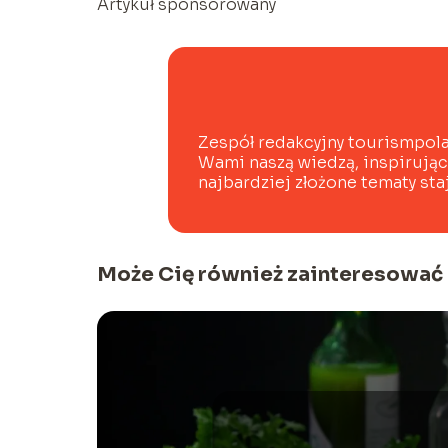
Artykuł sponsorowany
Zespół redakcyjny tourismpolan
Wami naszą wiedzą, inspirują
najbardziej złożone tematy staj
Może Cię również zainteresować