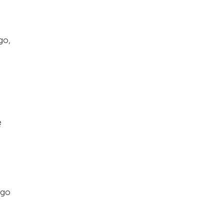
go,
ę
ego