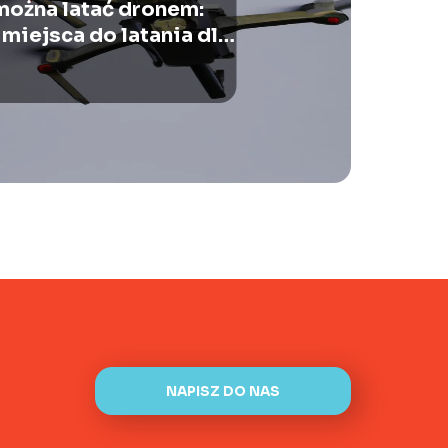
można latać dronem:
 miejsca do latania dla
entuzjastów
NAPISZ DO NAS