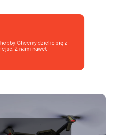
 hobby. Chcemy dzielić się z
iejsc. Z nami nawet