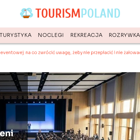
TURYSTYKA
NOCLEGI
REKREACJA
ROZRYWK
eventowej: na co zwrócić uwagę, żeby nie przepłacić i nie żałow
eni