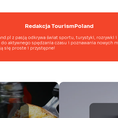
Redakcja TourismPoland
d.pl z pasją odkrywa świat sportu, turystyki, rozrywki i
c do aktywnego spędzania czasu i poznawania nowych m
ą się proste i przystępne!