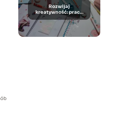
Rozwijaj
kreatywność: prace
plastyczne z rolek
papieru
sób