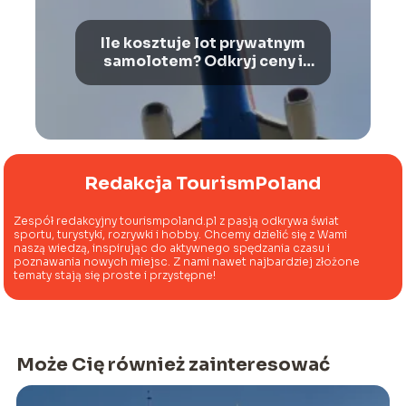
Ile kosztuje lot prywatnym
samolotem? Odkryj ceny i
korzyści
Redakcja TourismPoland
Zespół redakcyjny tourismpoland.pl z pasją odkrywa świat
sportu, turystyki, rozrywki i hobby. Chcemy dzielić się z Wami
naszą wiedzą, inspirując do aktywnego spędzania czasu i
poznawania nowych miejsc. Z nami nawet najbardziej złożone
tematy stają się proste i przystępne!
Może Cię również zainteresować