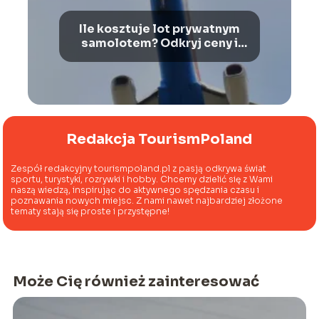
Ile kosztuje lot prywatnym
samolotem? Odkryj ceny i
korzyści
Redakcja TourismPoland
Zespół redakcyjny tourismpoland.pl z pasją odkrywa świat
sportu, turystyki, rozrywki i hobby. Chcemy dzielić się z Wami
naszą wiedzą, inspirując do aktywnego spędzania czasu i
poznawania nowych miejsc. Z nami nawet najbardziej złożone
tematy stają się proste i przystępne!
Może Cię również zainteresować