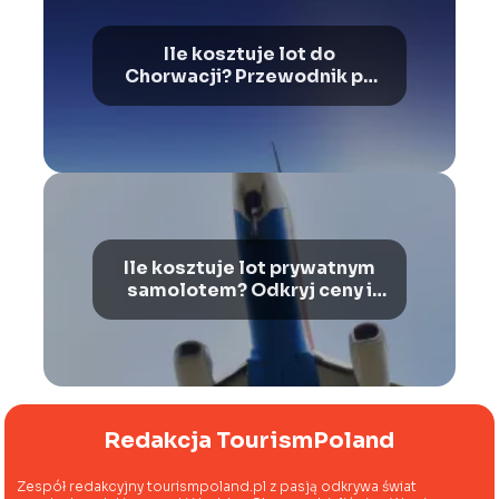
Ile kosztuje lot do
Chorwacji? Przewodnik po
cenach i ofertach
Ile kosztuje lot prywatnym
samolotem? Odkryj ceny i
korzyści
Redakcja TourismPoland
Zespół redakcyjny tourismpoland.pl z pasją odkrywa świat