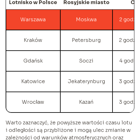
Lotnisko w Polsce
Rosyjskie miasto
Cza
Warszawa
Moskwa
2 godzi
Kraków
Petersburg
2 godzi
Gdańsk
Soczi
4 godzi
Katowice
Jekaterynburg
3 godzi
Wrocław
Kazań
3 godzi
Warto zaznaczyć, że powyższe wartości czasu lotu
i odległości są przybliżone i mogą ulec zmianie w
zależności od warunków atmosferycznych oraz