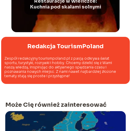
Restauracje w Wieliczce:
Kuchnia pod skałami solnymi
Redakcja TourismPoland
Zespół redakcyjny tourismpoland.pl z pasją odkrywa świat
sportu, turystyki, rozrywki i hobby. Chcemy dzielić się z Wami
naszą wiedzą, inspirując do aktywnego spędzania czasu i
poznawania nowych miejsc. Z nami nawet najbardziej złożone
tematy stają się proste i przystępne!
Może Cię również zainteresować