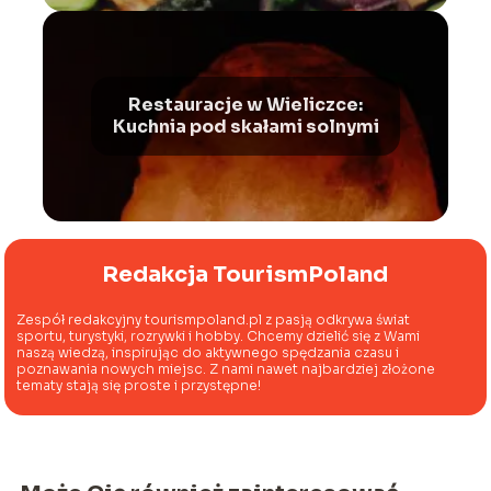
Restauracje w Wieliczce:
Kuchnia pod skałami solnymi
Redakcja TourismPoland
Zespół redakcyjny tourismpoland.pl z pasją odkrywa świat
sportu, turystyki, rozrywki i hobby. Chcemy dzielić się z Wami
naszą wiedzą, inspirując do aktywnego spędzania czasu i
poznawania nowych miejsc. Z nami nawet najbardziej złożone
tematy stają się proste i przystępne!