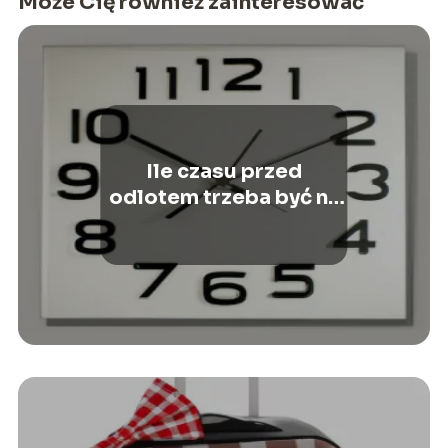
Może Cię również zainteresować
Ile czasu przed
odlotem trzeba być na
lotnisku? Praktyczne
wskazówki dla
podróżujących