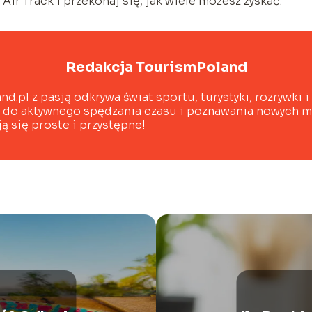
ir Track i przekonaj się, jak wiele możesz zyskać.
Redakcja TourismPoland
d.pl z pasją odkrywa świat sportu, turystyki, rozrywki i
c do aktywnego spędzania czasu i poznawania nowych m
ą się proste i przystępne!