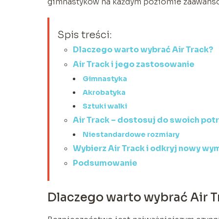
gimnastyków na każdym poziomie zaawans
Spis treści:
Dlaczego warto wybrać Air Track?
Air Track i jego zastosowanie
Gimnastyka
Akrobatyka
Sztuki walki
Air Track – dostosuj do swoich pot
Niestandardowe rozmiary
Wybierz Air Track i odkryj nowy w
Podsumowanie
Dlaczego warto wybrać Air T