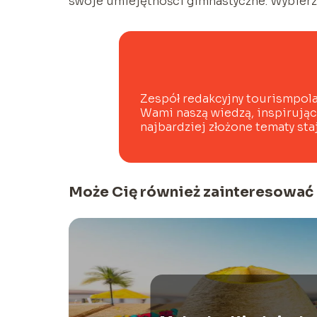
swoje umiejętności gimnastyczne. Wybierz A
Zespół redakcyjny tourismpolan
Wami naszą wiedzą, inspirują
najbardziej złożone tematy staj
Może Cię również zainteresować