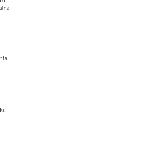
tu
alna
nia
ki.