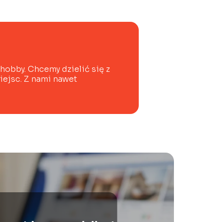
 hobby. Chcemy dzielić się z
iejsc. Z nami nawet