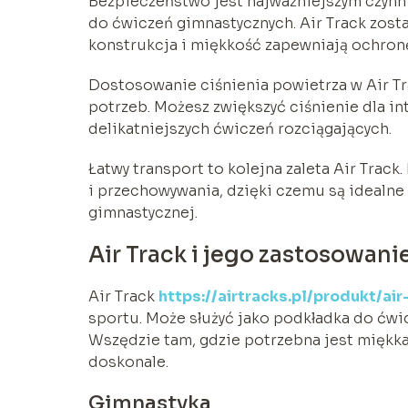
Bezpieczeństwo jest najważniejszym czynni
do ćwiczeń gimnastycznych. Air Track zost
konstrukcja i miękkość zapewniają ochron
Dostosowanie ciśnienia powietrza w Air T
potrzeb. Możesz zwiększyć ciśnienie dla in
delikatniejszych ćwiczeń rozciągających.
Łatwy transport to kolejna zaleta Air Trac
i przechowywania, dzięki czemu są idealne 
gimnastycznej.
Air Track i jego zastosowani
Air Track
https://airtracks.pl/produkt/ai
sportu. Może służyć jako podkładka do ćwic
Wszędzie tam, gdzie potrzebna jest miękka,
doskonale.
Gimnastyka