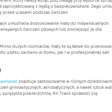
kiem, który należy wziąć pod uwagę przy wyborze sprzę
ał zaprojektowany z myślą o bezpieczeństwie. Jego unik
ę przed urazami podczas ćwiczeń.
rack umożliwia dostosowanie maty do indywidualnych
tensywnych ćwiczeń siłowych lub zmniejszyć je dla
k. Mimo dużych rozmiarów, maty te są łatwe do przenosze
do użytku zarówno w domu, jak i w profesjonalnej sali
e
r-poland/
znajduje zastosowanie w różnych dziedzinach
zeń gimnastycznych, akrobatycznych, a nawet sztuk wal
 sprężysta powierzchnia, Air Track sprawdzi się