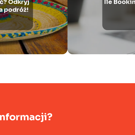
ć? Odkryj
Ile Booki
a podróż!
informacji?