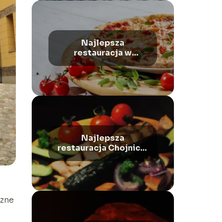
Najlepsza
restauracja w
Augustowie: Smaki
Podlasia i
Suwalszczyzny
Najlepsza
restauracja Chojnice:
Smaki Pomorza
czne