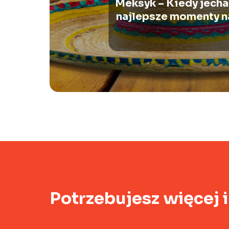
Meksyk – Kiedy jecha
najlepsze momenty n
Potrzebujesz więcej 