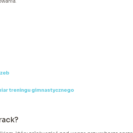
owania.
rzeb
ymiar treningu gimnastycznego
rack?