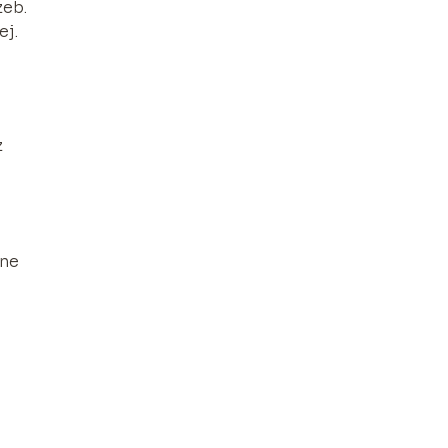
zeb.
ej.
z
o
zne
ć