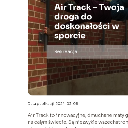
Air Track – Twoja
droga do
doskonałości w
sporcie
Rekreacja
Data publikacji: 2024-03-08
Air Track to innowacyjne, dmuchane maty g
na całym świecie. Są niezwykle wszechstron